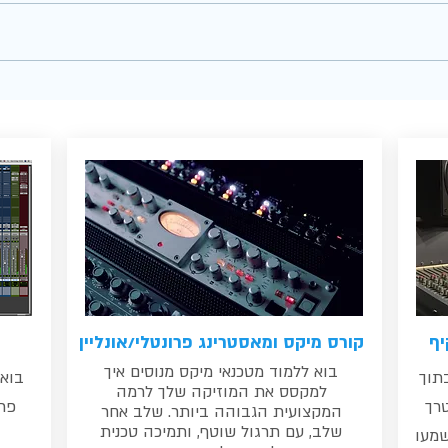
תוכנת הקלטה: פרוטולס, קיובייס,
קורס מ
אבלטון
במיקס
יף
קורס מיקס ומאסטרינג פרונטלי/אונליין
בוא ללמוד מטכנאי מיקס מנוסים איך
תוך
בוא 
למקסס את המוזיקה שלך לרמה
רך
פרו
המקצועית הגבוהה ביותר. שלב אחר
שלב, עם תרגול שוטף, ותמיכה טכנית
שמעו