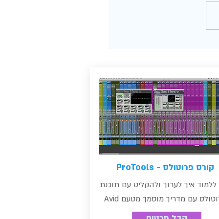
יקס | איך להשיג ווליום חזק
קורס פרוטולס - ProTools
ללמוד איך לערוך ולהקליט עם תוכנת
טולס עם מדריך מוסמך מטעם Avid
קבל פרטים