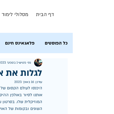
דף הבית
מסלולי לימוד
כל הפוסטים
פלאגאינס חינם
נתי פטישי
1 בספט׳ 2023
לגלות את או
עודכן:
16 באוק׳ 2023
היכנסו לעולם הקסום של א
אותנו לסיור באולפן ההיס
המוזיקלית שלו. בסרטון ש
השונים ובקומות של האולפ