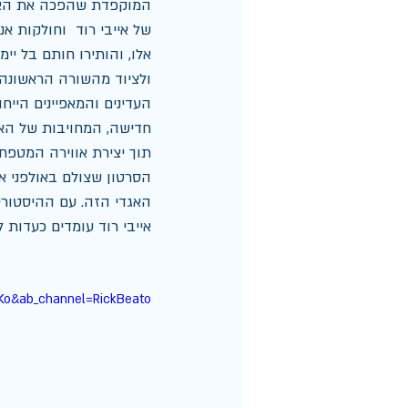
המוקפדת שהפכה את האול
של אייבי רוד  וחולקות א
אלו, והותירו חותם בל יי
ולציוד מהשורה הראשונה ש
העדינים והמאפיינים הייחו
חדישה, המחויבות של האול
תוך יצירת אווירה המטפחת
הסרטון שצולם באולפני א
האגדי הזה. עם ההיסטורי
אייבי רוד עומדים כעדות 
Ko&ab_channel=RickBeato