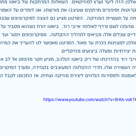
פן הזה ליעד נערץ למוזיקאים.  השאלות המרתקות של ביאטו מתע
נקדוטות וסיפורים מרתקים שעיצבו את מורשתו. אנו לומדים על האמנ
מחה על תעשיית המוזיקה.  הסרטון מציע גם הצצה למיקרופונים שנב
הפכו לשם נרדף לאולפני אייבי רוד,  ביאטו זורח כשהוא מסביר על ה
דיים שכלים אלה מביאים לתהליך ההקלטה.  ממיקרופונים וינטג' ועד ל
פן למצוינות ניכרת עד מאוד. הסרטון מאפשר לנו להעריך את המיזוג
 יצירתיות ומעלה ביצועים מוזיקליים. 
ייבי רוד בהדרכתו של ריק ביאטו הנלהב, מציע חקר מהפנט אל לב א
ה העשירה שלו, חדרי ההקלטה המעוצבים בקפידה, ומערך המיקרופוני
לאומנות ולמסירות הנלווים ליצירת מוזיקה נצחית. אז התכוננו לקבל 
https://www.youtube.com/watch?v=5HtA-vvXT