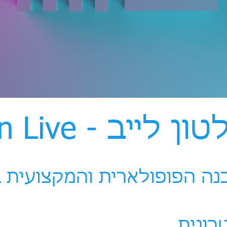
יב - Abelton Live
נה הפופולארית והמ
קצועית 
רונית .