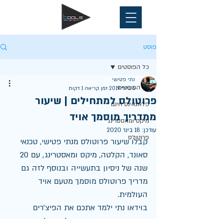
פוסט
כל הפוסטים
נתי פטישי
כל הפוסטים
6 ביולי 2019
זמן קריאה 1 דקות
פרוטולס למתחילים | שיעור
פלאגאינס חינם
ממדריך מוסמך אויד
מיקס ומאסטרינג
עודכן:
18 בינו׳ 2020
פרוטולס
קבלו שיעור פרוטולס מנתי פטישי, טכנאי 
סאונד, הקלטה, מיקס ומאסטרינג, עם 20 
שנה של ניסיון בתעשייה ובנוסף לזה גם 
מדריך פרוטולס מוסמך מטעם אויד 
העולמית.
בוידאו נתי ילמד אתכם את הפיצ'רים 