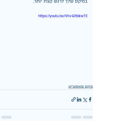
במיקס שלך לרגש קצת יותר. 
https://youtu.be/Vhv4DtbkwTE
מיקס ומאסטרינג