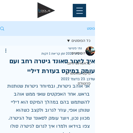
פוסט
כל הפוסטים
נתי פטישי
כל הפוסטים
4 ביוני 2021
זמן קריאה 1 דקות
איך ליצור סאונד גיטרה רחב ועם
פלאגאינס חינם
עומק במיקס בעזרת דיליי
מיקס ומאסטרינג
עודכן:
23 בדצמ׳ 2022
פרוטולס
אני אוהב גיטרות, ובמיוחד גיטרות שנותנות 
בראש. אחד האפקטים שאני ממש אוהב 
להשתמש בהם במהלך המיקס הוא דיליי 
שנותן אופי, עוזר לגרוב ולקצב כשהוא 
מכוון נכון, ויוצר עומק לסאונד של הגיטרה.  
צפו בוידאו ולמדו איך לגרום לגיטרה סולו 