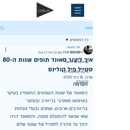
פוסט
כל הפוסטים
נתי פטישי
כל הפוסטים
12 באוג׳ 2019
זמן קריאה 2 דקות
איך ליצור סאונד תופים שנות ה-80
פלאגאינס חינם
סטייל פיל קולינס
מיקס ומאסטרינג
עודכן:
18 בינו׳ 2020
פרוטולס
הקדמה
הסאונד של שנות השמונים התאפיין בעיקר 
בשימוש מאסיבי בריוורב ובעיקר 
בריוורבים ארוכים, שמנים ובעלי נוכחות 
שאי אפשר להתעלם ממנה, והסאונד הזה 
הפך עד מהרה לסטייל של עשור שלם. 