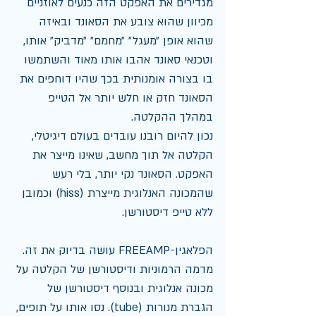
מגדירים את האפקט הזה כנעים לאוזניים 
מכיוון שהוא צובע את הסאונד ובאיזה 
שהוא אופן ״מעגל״ ״מחמם״ 
״מדביק״
 אותו, 
וטכנאי סאונד אהבו אותו מאוד והשתמשו 
בו בצורה אומנותית בכך שהיו דוחפים את 
הסאונד חזק או חלש יותר אל הטייפ 
במהלך ההקלטה.  
נכון להיום רובנו עובדים בעולם דיגיטלי, 
הקלטה אל תוך מחשב, שאינו מייצר את 
האפקט. הסאונד נקי יותר, בלי רעש 
שהמכונה האנלוגית מייצרת (hiss) וכמובן 
ללא טייפ דיסטורשן.
הפלאגין-FREEAMP עושה בדיוק את זה. 
מדמה הרמוניות ודיסטורשן של הקלטה על 
מכונה אנלוגית ובנוסף דיסטורשן של 
הגברת מנורות (tube). נסו אותו על תופים, 