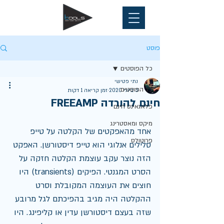
פוסט
כל הפוסטים
נתי פטישי
כל הפוסטים
3 ביולי 2020
זמן קריאה 1 דקות
חינם להורדה FREEAMP
פלאגאינס חינם
מיקס ומאסטרינג
אחד מהאפקטים של הקלטה על טייפ 
פרוטולס
סלילים אנלוגי הוא טייפ דיסטורשן. האפקט 
הזה נוצר עקב עוצמת הקלטה חזקה על 
הסרט המגנטי. הפיקים (transients) היו 
חוצים את העוצמה המקובלת וסרט 
ההקלטה היה מגיב בהפיכתם לגל מרובע 
שזה בעצם דיסטורשן עדין או קליפינג. היו 