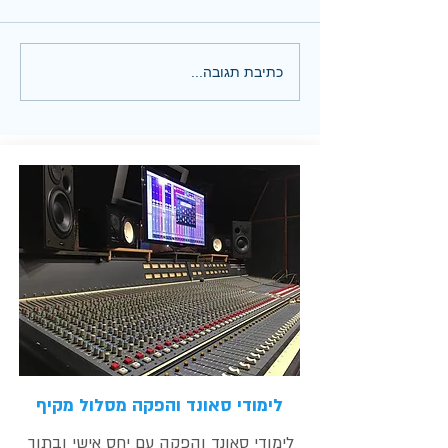
כתיבת תגובה...
להורדה בחינם Subkick של
WAVESFACTORY
לימודי סאונד והפקה מסלול מקיף
לימודי סאונד והפקה עם יחס אישי ובתוך