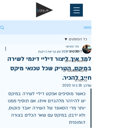
פוסט
כל הפוסטים
נתי פטישי
כל הפוסטים
30 ביוני 2019
זמן קריאה 1 דקות
למד איך ליצור דיליי דינמי לשירה
פלאגאינס חינם
במיקס, הטריק שכל טכנאי מיקס
מיקס ומאסטרינג
חייב להכיר.
פרוטולס
עודכן:
18 בינו׳ 2020
כאשר מוסיפים אפקט דיליי לשירה במיקס 
יש להיזהר מלהגזים איתו. אם תוסיף ממנו 
יותר מדי הסאונד של השירה יאבד פוקוס, 
ולא ידבק במיקס עם שאר הכלים בצורה 
הומוגנית