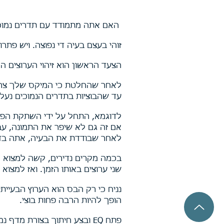
האם אתה מתמודד עם תדרים נמוכי
זוהי בעצם בעיה די נפוצה. ויש פתרו
הצעד הראשון הוא זיהוי הערוצים ה
לאחר שהחלטת כי המיקס שלך צריך 
עד שהבוציות בתדרים הנמוכים נעל
לדוגמא, התחל על ידי השתקת הפס
אם זה גם לא שיפר את התמונה, עב
לאחר שבודדת את הבעיה, אתה בדר
בכמה מקרים נדירים, קשה למצוא 
שני ערוצים באותו הזמן. ואז למצוא 
נניח כי רק הבס הוא הערוץ הבעיית
הופך להיות הרבה פחות בוצי.
פתח EQ ובצע חיתוך בצורת מדף נמוך עליו. אתה יכול להתחיל את הורדת התדרים סביב 80 הרץ והמשך לחתוך