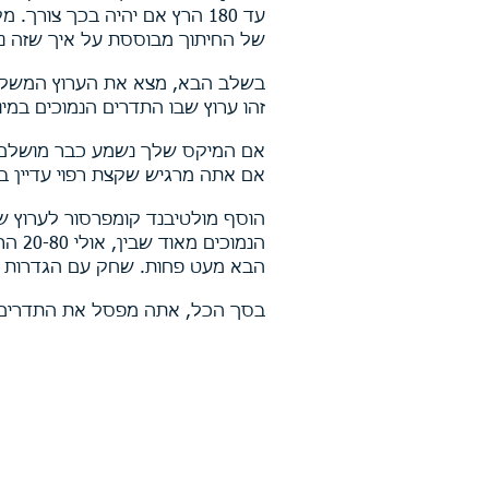
עד 180 הרץ אם יהיה בכך צורך. מקום טוב להתחיל בו את החיתוך מבחינת עוצמה הוא -5 dB , הכמות הסופית
של החיתוך מבוססת על איך שזה 
בשלב הבא, מצא את הערוץ המשלים - במק
זהו ערוץ שבו התדרים הנמוכים במי
אם המיקס שלך נשמע כבר מושלם א
אם אתה מרגיש שקצת רפוי עדיין בנ
הוסף מולטיבנד קומפרסור לערוץ של תוף הרגל (BASS DRUM). לאחר מכ
הנמוכים מאוד שבין, אולי 20-80 הרץ. עם יחס דחיסה של 4:1 בשביל ההתחלה. לאחר מכן דחוס את הבנד
ה
בא מעט פחות. שחק עם הגדרות 
בסך הכל, אתה מפסל את התדרים ו
שיעורים פרטיים בהפקה מוזיקלית