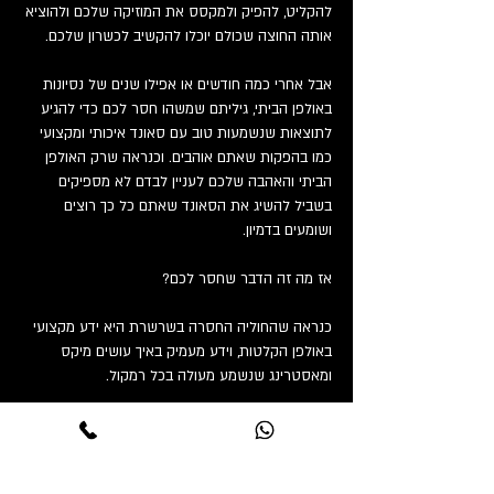
להקליט, להפיק ולמקסס את המוזיקה שלכם ולהוציא
אותה החוצה שכולם יוכלו להקשיב לכשרון שלכם.
אבל אחרי כמה חודשים או אפילו שנים של נסיונות
באולפן הביתי, גיליתם שמשהו חסר לכם כדי להגיע
לתוצאות שנשמעות טוב עם סאונד איכותי ומקצועי
כמו בהפקות שאתם אוהבים. וכנראה שרק האולפן
הביתי והאהבה שלכם לעניין לבדם לא מספיקים
בשביל להשיג את הסאונד שאתם כל כך רוצים
ושומעים בדמיון.
אז מה זה הדבר שחסר לכם?
כנראה שהחוליה החסרה בשרשרת היא ידע מקצועי
באולפן הקלטות, וידע מעמיק באיך עושים מיקס
ומאסטרינג שנשמע מעולה בכל רמקול.
אפשר לומר בוודאות שבלי ידע מקצועי בתחום, גם אם
יהיה לכם את האולפן הביתי הטוב ביותר כנראה שלא
תשיגו תוצאות שיספקו אתכם.